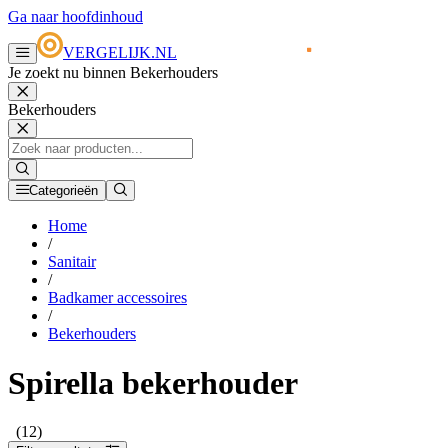
Ga naar hoofdinhoud
VERGELIJK.NL
Je zoekt nu binnen Bekerhouders
Bekerhouders
Categorieën
Home
/
Sanitair
/
Badkamer accessoires
/
Bekerhouders
Spirella bekerhouder
(12)