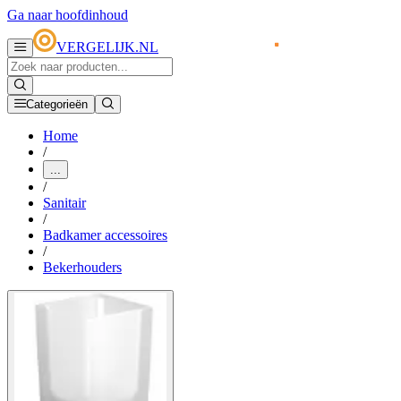
Ga naar hoofdinhoud
VERGELIJK.NL
Categorieën
Home
/
...
/
Sanitair
/
Badkamer accessoires
/
Bekerhouders