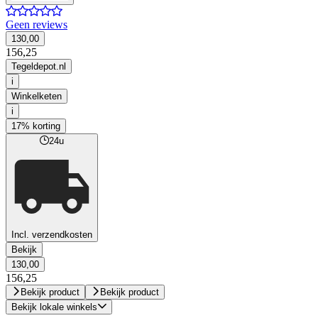
Geen reviews
130,00
156,25
Tegeldepot.nl
i
Winkelketen
i
17% korting
24u
Incl. verzendkosten
Bekijk
130,00
156,25
Bekijk product
Bekijk product
Bekijk lokale winkels