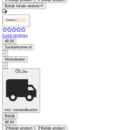
Bekijk lokale winkels
Geen reviews
48,94
Sanitairkamer.nl
i
Winkelketen
i
1-2w
Incl. verzendkosten
Bekijk
48,94
Bekijk product
Bekijk product