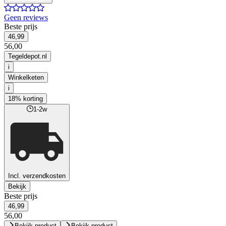
Geen reviews
Beste prijs
46,99
56,00
Tegeldepot.nl
i
Winkelketen
i
18% korting
1-2w
Incl. verzendkosten
Bekijk
Beste prijs
46,99
56,00
Bekijk product
Bekijk product