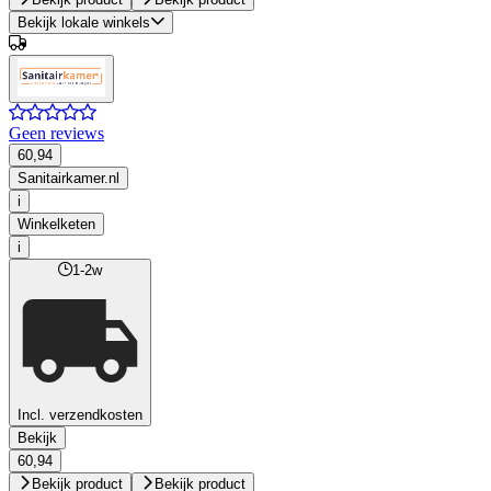
Bekijk lokale winkels
Geen reviews
60,94
Sanitairkamer.nl
i
Winkelketen
i
1-2w
Incl. verzendkosten
Bekijk
60,94
Bekijk product
Bekijk product