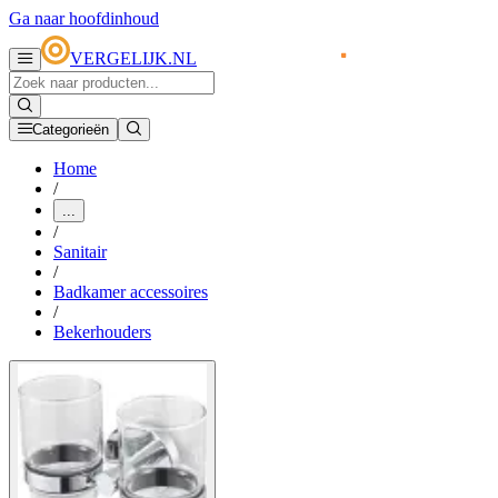
Ga naar hoofdinhoud
VERGELIJK.NL
Categorieën
Home
/
...
/
Sanitair
/
Badkamer accessoires
/
Bekerhouders