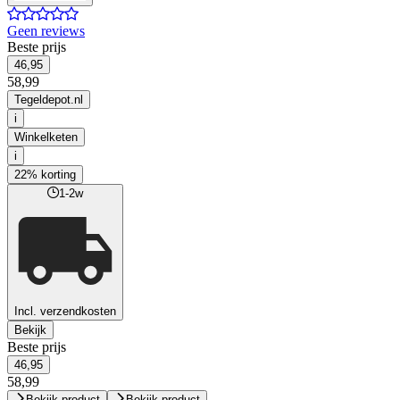
Geen reviews
Beste prijs
46,95
58,99
Tegeldepot.nl
i
Winkelketen
i
22% korting
1-2w
Incl. verzendkosten
Bekijk
Beste prijs
46,95
58,99
Bekijk product
Bekijk product