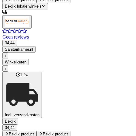
Bekijk lokale winkels
Geen reviews
34,44
Sanitairkamer.nl
i
Winkelketen
i
1-2w
Incl. verzendkosten
Bekijk
34,44
Bekijk product
Bekijk product