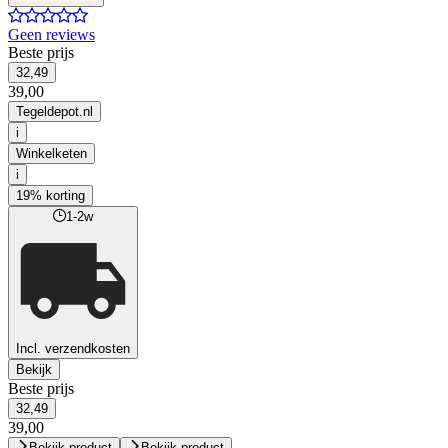
Geen reviews
Beste prijs
32,49
39,00
Tegeldepot.nl
i
Winkelketen
i
19% korting
1-2w
Incl. verzendkosten
Bekijk
Beste prijs
32,49
39,00
Bekijk product
Bekijk product