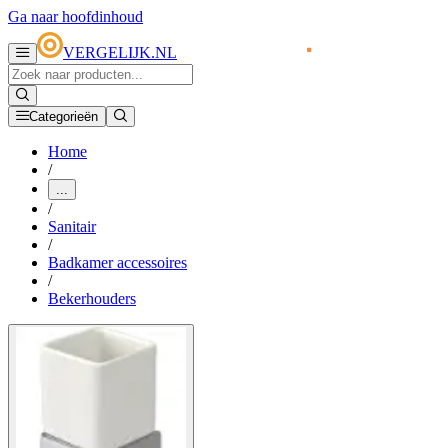
Ga naar hoofdinhoud
VERGELIJK.NL
Categorieën
Home
/
...
/
Sanitair
/
Badkamer accessoires
/
Bekerhouders