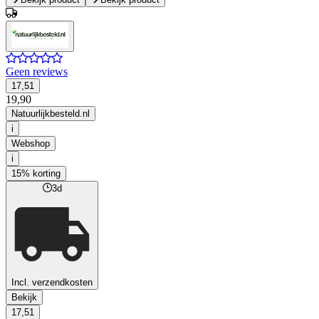
Geen reviews
17,51
19,90
Natuurlijkbesteld.nl
i
Webshop
i
15% korting
3d
Incl. verzendkosten
Bekijk
17,51