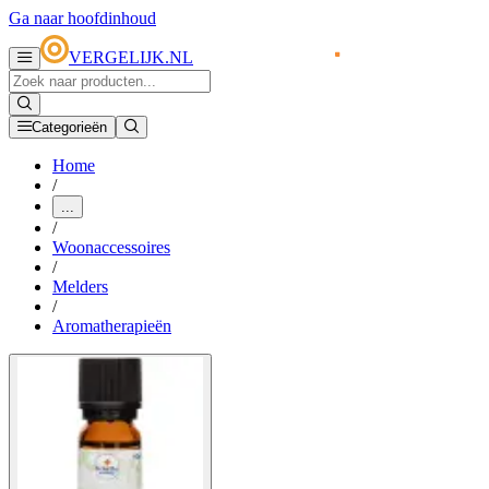
Ga naar hoofdinhoud
VERGELIJK.NL
Categorieën
Home
/
...
/
Woonaccessoires
/
Melders
/
Aromatherapieën