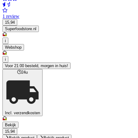
1 review
15,94
Superfoodstore.nl
i
Webshop
i
Voor 21:00 besteld, morgen in huis!
24u
Incl. verzendkosten
Bekijk
15,94
Bekijk product
Bekijk product