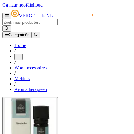
Ga naar hoofdinhoud
VERGELIJK.NL
Categorieën
Home
/
...
/
Woonaccessoires
/
Melders
/
Aromatherapieën