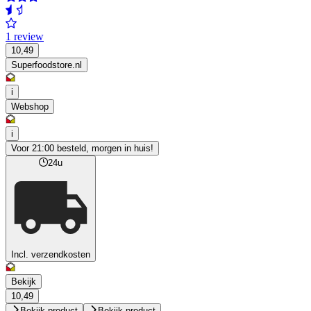
1 review
10,49
Superfoodstore.nl
i
Webshop
i
Voor 21:00 besteld, morgen in huis!
24u
Incl. verzendkosten
Bekijk
10,49
Bekijk product
Bekijk product