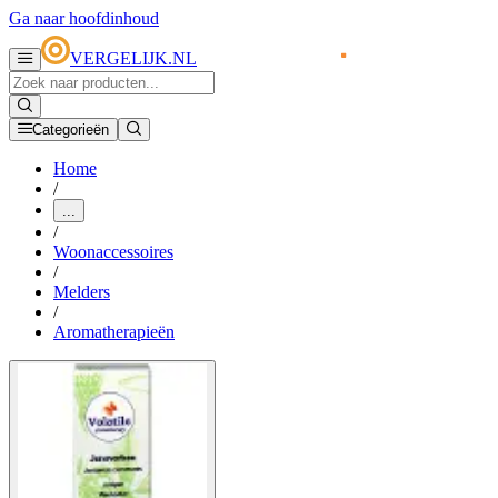
Ga naar hoofdinhoud
VERGELIJK.NL
Categorieën
Home
/
...
/
Woonaccessoires
/
Melders
/
Aromatherapieën