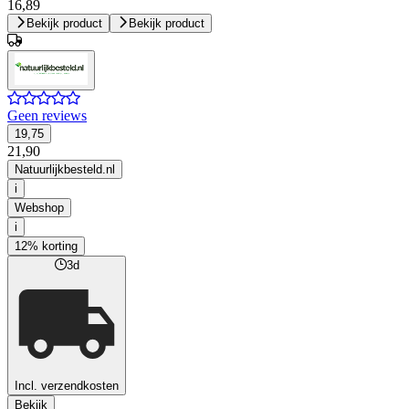
16,89
Bekijk product
Bekijk product
Geen reviews
19,75
21,90
Natuurlijkbesteld.nl
i
Webshop
i
12% korting
3d
Incl. verzendkosten
Bekijk