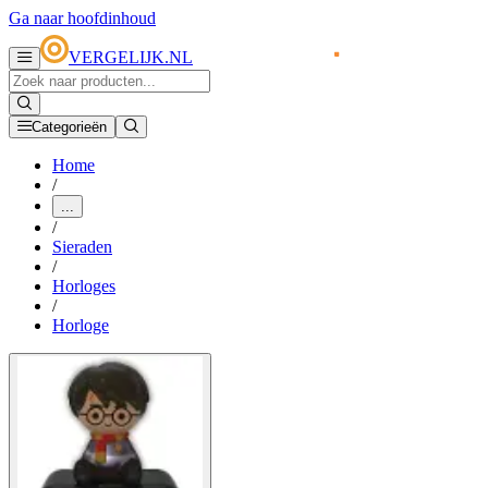
Ga naar hoofdinhoud
VERGELIJK.NL
Categorieën
Home
/
...
/
Sieraden
/
Horloges
/
Horloge