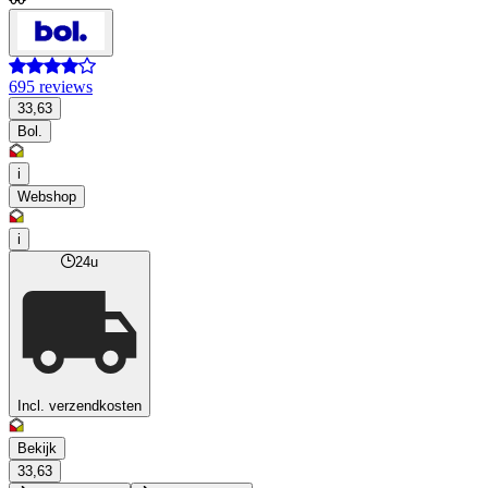
695 reviews
33,63
Bol.
i
Webshop
i
24u
Incl. verzendkosten
Bekijk
33,63