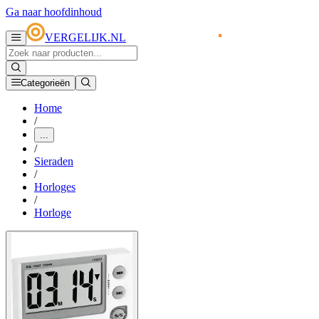
Ga naar hoofdinhoud
VERGELIJK.NL
Categorieën
Home
/
...
/
Sieraden
/
Horloges
/
Horloge