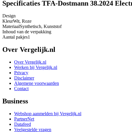
Specificaties TFA-Dostmann 38.2024 Elect
Design
Kleur
Wit, Roze
Materiaal
Synthetisch, Kunststof
Inhoud van de verpakking
Aantal pakjes
1
Over Vergelijk.nl
Over Vergelijk.nl
Werken bij Vergelijk.nl
Privacy
Disclaimer
Algemene voorwaarden
Contact
Business
Webshop aanmelden bij Vergelijk.nl
PartnerNet
Datafeed
Veelgestelde vragen