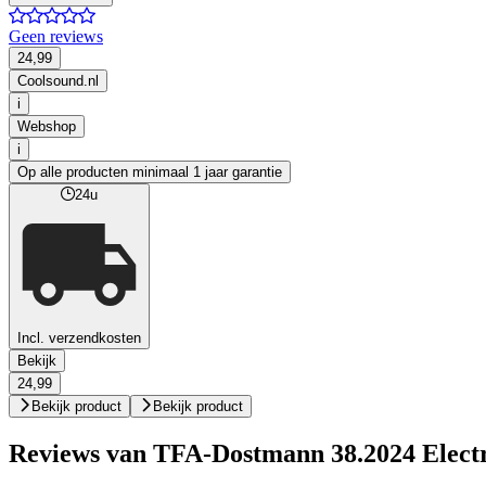
Geen reviews
24,99
Coolsound.nl
i
Webshop
i
Op alle producten minimaal 1 jaar garantie
24u
Incl. verzendkosten
Bekijk
24,99
Bekijk product
Bekijk product
Reviews van TFA-Dostmann 38.2024 Electr