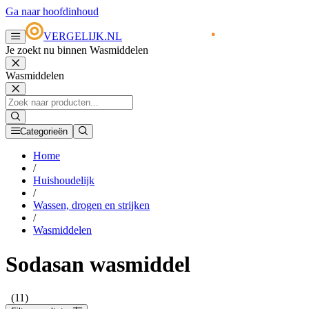
Ga naar hoofdinhoud
VERGELIJK.NL
Je zoekt nu binnen Wasmiddelen
Wasmiddelen
Categorieën
Home
/
Huishoudelijk
/
Wassen, drogen en strijken
/
Wasmiddelen
Sodasan wasmiddel
(11)