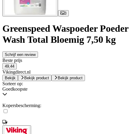
3
Greenspeed Waspoeder Poeder
Wash Total Bloemig 7,50 kg
Schrijf een review
Beste prijs
49,44
Vikingdirect.nl
Bekijk
Bekijk product
Bekijk product
Sorteer op:
Goedkoopste
Kopersbescherming: