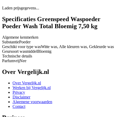
Laden prijsgegevens...
Specificaties Greenspeed Waspoeder
Poeder Wash Total Bloemig 7,50 kg
Algemene kenmerken
Substantie
Poeder
Geschikt voor type was
Witte was, Alle kleuren was, Gekleurde was
Geursoort wasmiddel
Bloemig
Technische details
Parfumvrij
Nee
Over Vergelijk.nl
Over Vergelijk.nl
Werken bij Vergelijk.nl
Privacy
Disclaimer
Algemene voorwaarden
Contact