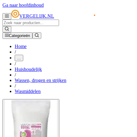
Ga naar hoofdinhoud
VERGELIJK.NL
Categorieën
Home
/
...
/
Huishoudelijk
/
Wassen, drogen en strijken
/
Wasmiddelen