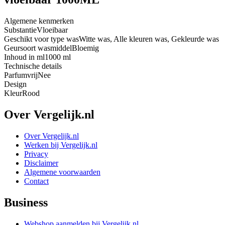
Algemene kenmerken
Substantie
Vloeibaar
Geschikt voor type was
Witte was, Alle kleuren was, Gekleurde was
Geursoort wasmiddel
Bloemig
Inhoud in ml
1000 ml
Technische details
Parfumvrij
Nee
Design
Kleur
Rood
Over Vergelijk.nl
Over Vergelijk.nl
Werken bij Vergelijk.nl
Privacy
Disclaimer
Algemene voorwaarden
Contact
Business
Webshop aanmelden bij Vergelijk.nl