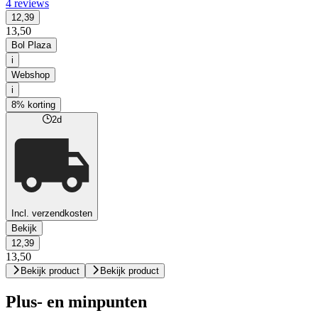
4 reviews
12,39
13,50
Bol Plaza
i
Webshop
i
8% korting
2d
Incl. verzendkosten
Bekijk
12,39
13,50
Bekijk product
Bekijk product
Plus- en minpunten