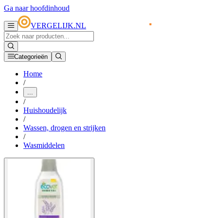
Ga naar hoofdinhoud
VERGELIJK.NL
Categorieën
Home
/
...
/
Huishoudelijk
/
Wassen, drogen en strijken
/
Wasmiddelen