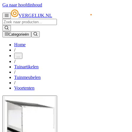
Ga naar hoofdinhoud
VERGELIJK.NL
Categorieën
Home
/
...
/
Tuinartikelen
/
Tuinmeubelen
/
Voortenten