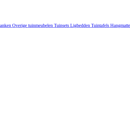
banken
Overige tuinmeubelen
Tuinsets
Ligbedden
Tuintafels
Hangmatt