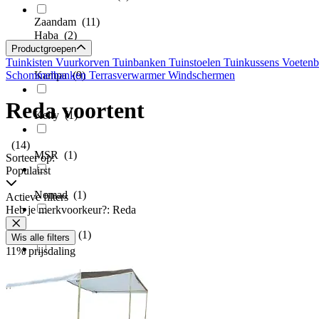
Zaandam
(11)
Haba
(2)
Productgroepen
Tuinkisten
Vuurkorven
Tuinbanken
Tuinstoelen
Tuinkussens
Voeten
Schommelbanken
Kampa
(9)
Terrasverwarmer
Windschermen
Reda voortent
Kelty
(1)
(14)
MSR
(1)
Sorteer op:
Populairst
Nomad
(1)
Actieve filters
Heb je merkvoorkeur?: Reda
Noname
(1)
Wis alle filters
11% prijsdaling
Outwell
(10)
Pro Plus
(7)