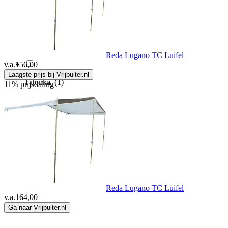
Redwood
(18)
Samaya
(2)
Reda Lugano TC Luifel
v.a.
156,00
Laagste prijs bij Vrijbuiter.nl
Tatonka
(1)
11% prijsdaling
Vango
(7)
Vaude
(3)
Reda Lugano TC Luifel
v.a.
164,00
Ga naar Vrijbuiter.nl