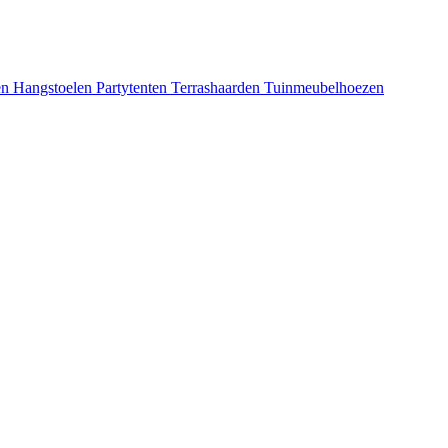
en
Hangstoelen
Partytenten
Terrashaarden
Tuinmeubelhoezen