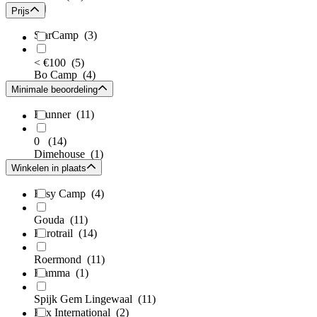
Prijs
StarCamp
(3)
< €100
(5)
Bo Camp
(4)
Minimale beoordeling
Brunner
(11)
0
(14)
Dimehouse
(1)
Winkelen in plaats
Easy Camp
(4)
Gouda
(11)
Eurotrail
(14)
Roermond
(11)
Fiamma
(1)
Spijk Gem Lingewaal
(11)
Fox International
(2)