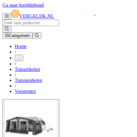
Ga naar hoofdinhoud
VERGELIJK.NL
Categorieën
Home
/
...
/
Tuinartikelen
/
Tuinmeubelen
/
Voortenten