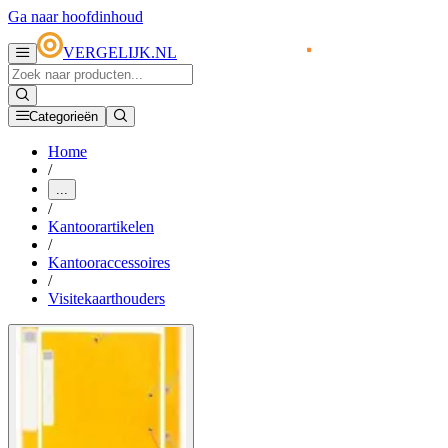
Ga naar hoofdinhoud
VERGELIJK.NL
Categorieën
Home
/
...
/
Kantoorartikelen
/
Kantooraccessoires
/
Visitekaarthouders