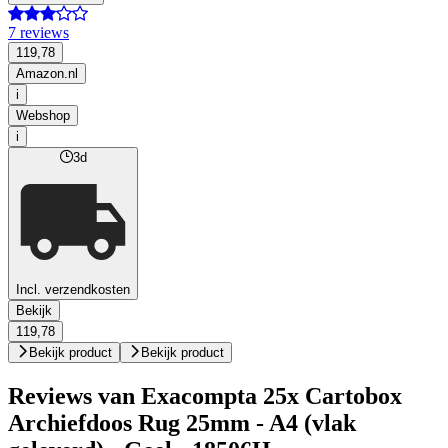
7 reviews
119,78
Amazon.nl
i
Webshop
i
3d
Incl. verzendkosten
Bekijk
119,78
Bekijk product
Bekijk product
Reviews van Exacompta 25x Cartobox
Archiefdoos Rug 25mm - A4 (vlak