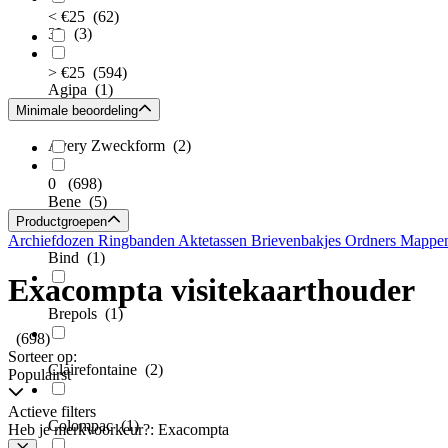
< €25
(62)
3L
(3)
> €25
(594)
Agipa
(1)
Minimale beoordeling
Avery Zweckform
(2)
0
(698)
Bene
(5)
Productgroepen
Archiefdozen
Ringbanden
Aktetassen
Brievenbakjes
Ordners
Mappe
Bind
(1)
Exacompta visitekaarthouder
Brepols
(1)
(698)
Sorteer op:
Clairefontaine
(2)
Populairst
Actieve filters
Colompac
(1)
Heb je merkvoorkeur?: Exacompta