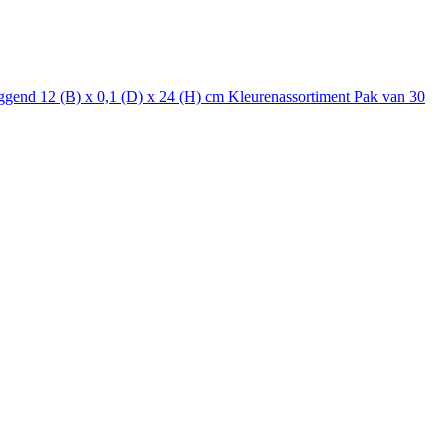
nd 12 (B) x 0,1 (D) x 24 (H) cm Kleurenassortiment Pak van 30