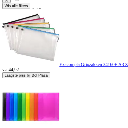
Wis alle filters
Combicraft
(4)
CROP
(2)
Deflecto
(8)
Djois
(5)
Exacompta Gripzakken 34160E A3 Zip 
v.a.
44,92
Efalock
(2)
Laagste prijs bij Bol Plaza
Elco
(2)
Esselte
(15)
Esselte Leitz
(1)