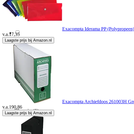
Leitz
(119)
Loeff'S
(2)
Exacompta Iderama PP (Polypropeen)
v.a.
17,35
Laagste prijs bij Amazon.nl
Magni
(2)
MAUL
(12)
Modestone
(1)
Mundial
(1)
Exacompta Archiefdoos 261003H Gro
v.a.
190,86
Olympia
(1)
Laagste prijs bij Amazon.nl
Oxford
(21)