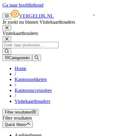
Ga naar hoofdinhoud
VERGELIJK.NL
Je zoekt nu binnen Visitekaarthouders
Visitekaarthouders
Categorieën
Home
/
Kantoorartikelen
/
Kantooraccessoires
/
Visitekaarthouders
Filter resultaten
Filter resultaten
Quick filters
Aanbiedingen