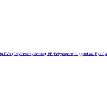
EVA (Ethyleenvinylacetaat), PP (Polypropeen) Liggend 44 (B) x 0,4