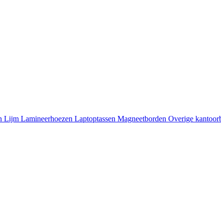
n
Lijm
Lamineerhoezen
Laptoptassen
Magneetborden
Overige kantoo