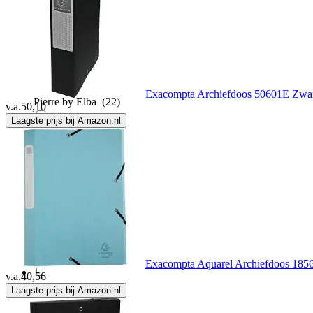
Pagna
(8)
PaperFlow
(1)
Exacompta Archiefdoos 50601E Zwart
Pierre by Elba
(22)
v.a.
50,10
Laagste prijs bij Amazon.nl
Q-CONNECT
(1)
Rapesco
(7)
Really Useful Box
(1)
Rillstab
(1)
Exacompta Aquarel Archiefdoos 18560
v.a.
40,56
Laagste prijs bij Amazon.nl
Rnk
(4)