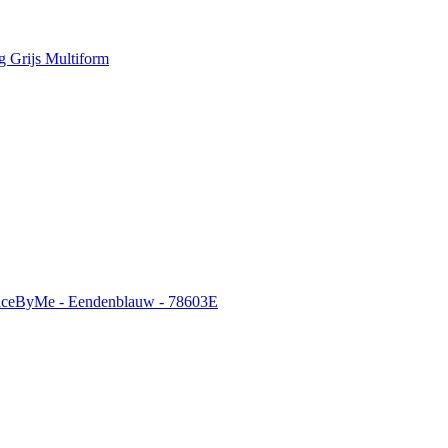
 Grijs Multiform
ficeByMe - Eendenblauw - 78603E