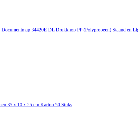
 Documentmap 34420E DL Drukknop PP (Polypropeen) Staand en Ligge
en 35 x 10 x 25 cm Karton 50 Stuks