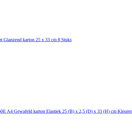
 Glanzend karton 25 x 33 cm 8 Stuks
E A4 Gewafeld karton Elastiek 25 (B) x 2,5 (D) x 33 (H) cm Kleure