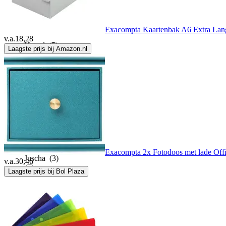
Herma
(2)
Exacompta Kaartenbak A6 Extra Lang
v.a.
18,28
Hetzel
(5)
Laagste prijs bij Amazon.nl
Hotbox
(1)
Iderido
(1)
Jalema
(2)
Exacompta 2x Fotodoos met lade Of
Juscha
(3)
v.a.
30,46
Laagste prijs bij Bol Plaza
Kangaro
(9)
Kw-Trio
(1)