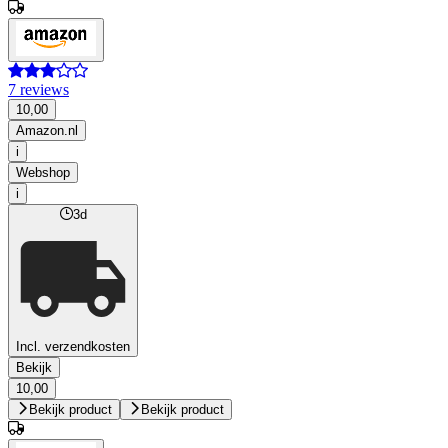
7 reviews
10,00
Amazon.nl
i
Webshop
i
3d
Incl. verzendkosten
Bekijk
10,00
Bekijk product
Bekijk product