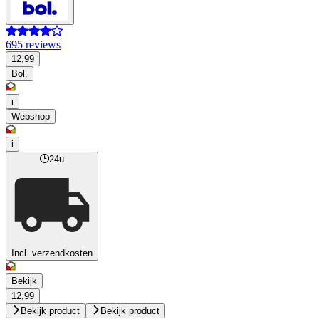
695 reviews
12,99
Bol.
i
Webshop
i
24u
Incl. verzendkosten
Bekijk
12,99
Bekijk product
Bekijk product