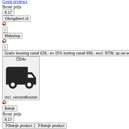
Geen reviews
Beste prijs
8,17
Vikingdirect.nl
i
Webshop
i
Gratis levering vanaf €29,- en 15% korting vanaf €69,- excl. BTW, op uw ee
24u
Incl. verzendkosten
Bekijk
Beste prijs
8,17
Bekijk product
Bekijk product