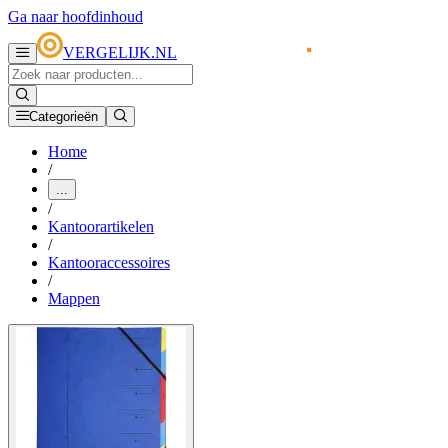
Ga naar hoofdinhoud
VERGELIJK.NL
Categorieën
Home
/
...
/
Kantoorartikelen
/
Kantooraccessoires
/
Mappen