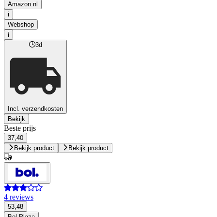
Amazon.nl
i
Webshop
i
3d
Incl. verzendkosten
Bekijk
Beste prijs
37,40
Bekijk product
Bekijk product
4 reviews
53,48
Bol Plaza