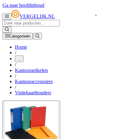
Ga naar hoofdinhoud
VERGELIJK.NL
Categorieën
Home
/
...
/
Kantoorartikelen
/
Kantooraccessoires
/
Visitekaarthouders