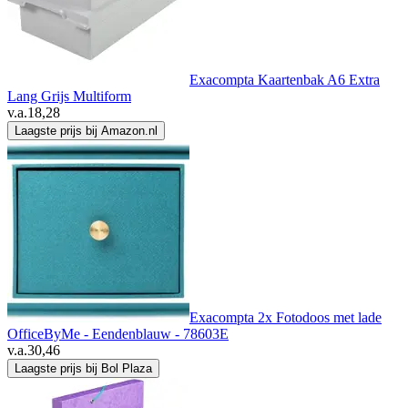
Exacompta Kaartenbak A6 Extra
Lang Grijs Multiform
v.a.
18,28
Laagste prijs bij Amazon.nl
Exacompta 2x Fotodoos met lade
OfficeByMe - Eendenblauw - 78603E
v.a.
30,46
Laagste prijs bij Bol Plaza