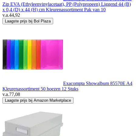
Zip EVA (Ethyleenvinylacetaat), PP (Polypropeen) Liggend 44 (B)
x 0,4 (D) x 44 (H) cm Kleurenassortiment Pak van 10
v.a.
44,92
Laagste prijs bij Bol Plaza
Exacompta Showalbum 85570E A4
Kleurenassortiment 50 hoezen 12 Stuks
v.a.
77,08
Laagste prijs bij Amazon Marketplace