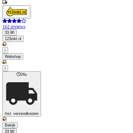
162 reviews
33,90
123inkt.nl
i
Webshop
i
24u
Incl. verzendkosten
Bekijk
33,90