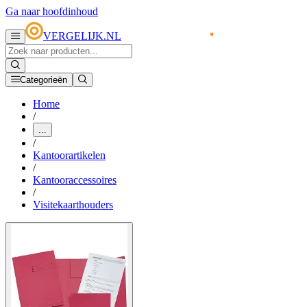
Ga naar hoofdinhoud
VERGELIJK.NL
Categorieën
Home
/
...
/
Kantoorartikelen
/
Kantooraccessoires
/
Visitekaarthouders