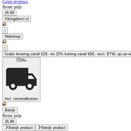
Geen reviews
Beste prijs
26,89
Vikingdirect.nl
i
Webshop
i
Gratis levering vanaf €29,- en 15% korting vanaf €69,- excl. BTW, op uw ee
24u
Incl. verzendkosten
Bekijk
Beste prijs
26,89
Bekijk product
Bekijk product