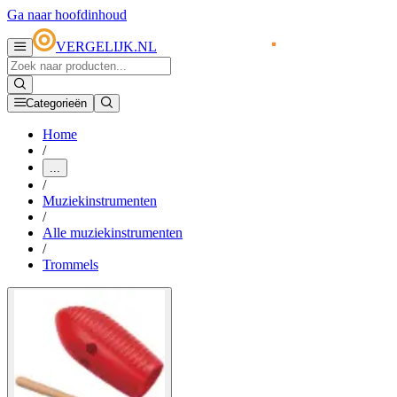
Ga naar hoofdinhoud
VERGELIJK.NL
Categorieën
Home
/
...
/
Muziekinstrumenten
/
Alle muziekinstrumenten
/
Trommels