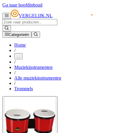
Ga naar hoofdinhoud
VERGELIJK.NL
Categorieën
Home
/
...
/
Muziekinstrumenten
/
Alle muziekinstrumenten
/
Trommels