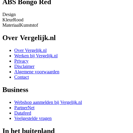
ABS Bongo Red
Design
Kleur
Rood
Materiaal
Kunststof
Over Vergelijk.nl
Over Vergelijk.nl
Werken bij Vergelijk.nl
Privacy
Disclaimer
Algemene voorwaarden
Contact
Business
Webshop aanmelden bij Vergelijk.nl
PartnerNet
Datafeed
Veelgestelde vragen
In het buitenland