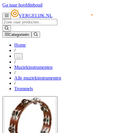
Ga naar hoofdinhoud
VERGELIJK.NL
Categorieën
Home
/
...
/
Muziekinstrumenten
/
Alle muziekinstrumenten
/
Trommels