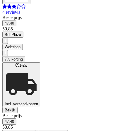
4 reviews
Beste prijs
47,40
50,85
Bol Plaza
i
Webshop
i
7% korting
1-2w
Incl. verzendkosten
Bekijk
Beste prijs
47,40
50,85