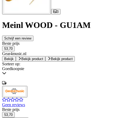
3
Meinl WOOD - GU1AM
Schrijf een review
Beste prijs
53,70
Gear4music.nl
Bekijk
Bekijk product
Bekijk product
Sorteer op:
Goedkoopste
Geen reviews
Beste prijs
53,70