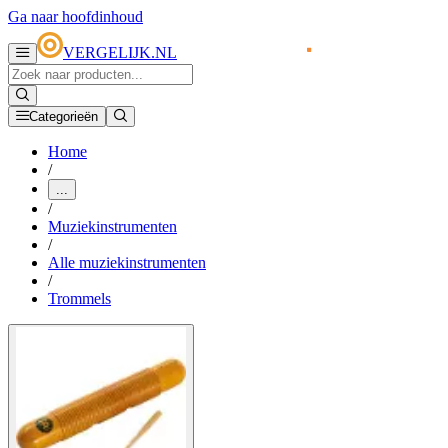
Ga naar hoofdinhoud
VERGELIJK.NL
Categorieën
Home
/
...
/
Muziekinstrumenten
/
Alle muziekinstrumenten
/
Trommels