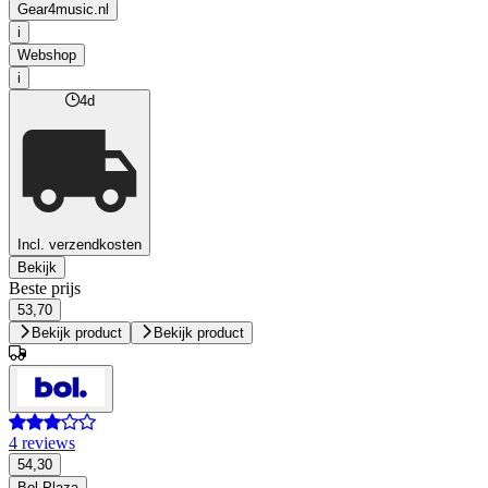
Gear4music.nl
i
Webshop
i
4d
Incl. verzendkosten
Bekijk
Beste prijs
53,70
Bekijk product
Bekijk product
4 reviews
54,30
Bol Plaza