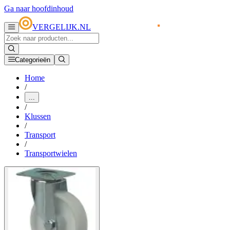
Ga naar hoofdinhoud
VERGELIJK.NL
Categorieën
Home
/
...
/
Klussen
/
Transport
/
Transportwielen