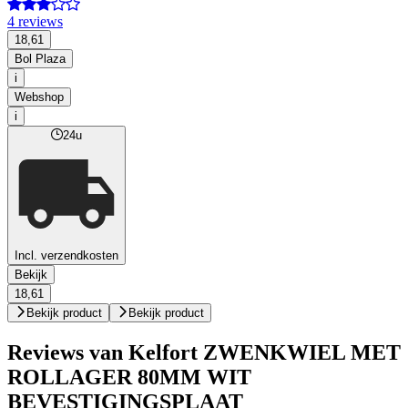
4 reviews
18,61
Bol Plaza
i
Webshop
i
24u
Incl. verzendkosten
Bekijk
18,61
Bekijk product
Bekijk product
Reviews van Kelfort ZWENKWIEL MET
ROLLAGER 80MM WIT
BEVESTIGINGSPLAAT