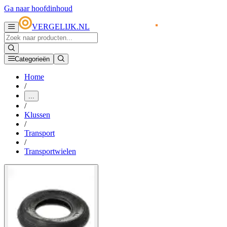
Ga naar hoofdinhoud
VERGELIJK.NL
Categorieën
Home
/
...
/
Klussen
/
Transport
/
Transportwielen