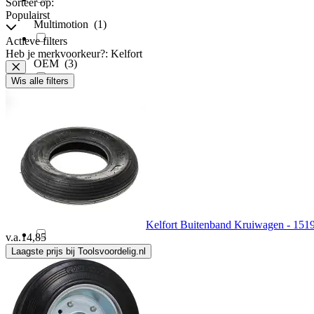
Sorteer op:
Populairst
Multimotion
(1)
Actieve filters
Heb je merkvoorkeur?: Kelfort
OEM
(3)
Wis alle filters
Railblaza
(1)
Tarrox
(3)
Toolcraft
(16)
Topro
(1)
Kelfort Buitenband Kruiwagen - 151
v.a.
14,85
Laagste prijs bij Toolsvoordelig.nl
vidaXL
(74)