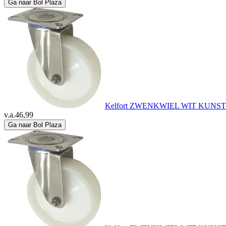
Ga naar Bol Plaza
Kelfort ZWENKWIEL WIT KUNS
v.a.
46,99
Ga naar Bol Plaza