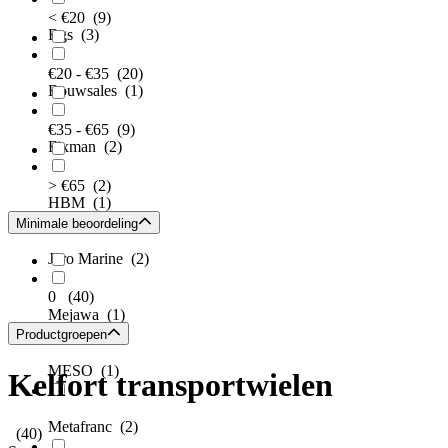
< €20
(9)
Bgs
(3)
€20 - €35
(20)
Bouwsales
(1)
€35 - €65
(9)
Fixman
(2)
> €65
(2)
HBM
(1)
Minimale beoordeling
Jero Marine
(2)
0
(40)
Mejawa
(1)
Productgroepen
MESO
(1)
Kelfort transportwielen
Metafranc
(2)
(40)