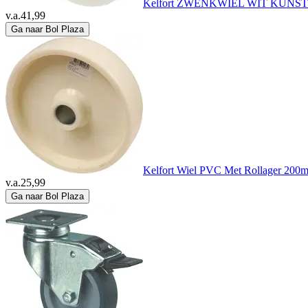
Kelfort ZWENKWIEL WIT KUNS
v.a.
41,99
Ga naar Bol Plaza
Kelfort Wiel PVC Met Rollager 200
v.a.
25,99
Ga naar Bol Plaza