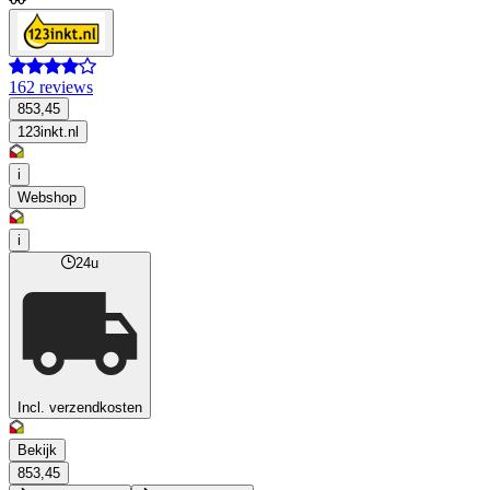
162 reviews
853,45
123inkt.nl
i
Webshop
i
24u
Incl. verzendkosten
Bekijk
853,45