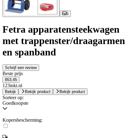
5
Fetra apparatensteekwagen
met trappenster/draagarmen
en spanband
Schrijf een review
Beste prijs
853,45
123inkt.nl
Bekijk
Bekijk product
Bekijk product
Sorteer op:
Goedkoopste
Kopersbescherming: