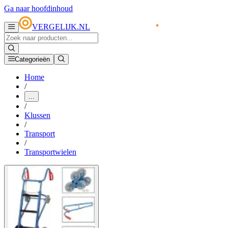
Ga naar hoofdinhoud
VERGELIJK.NL
Categorieën
Home
/
...
/
Klussen
/
Transport
/
Transportwielen