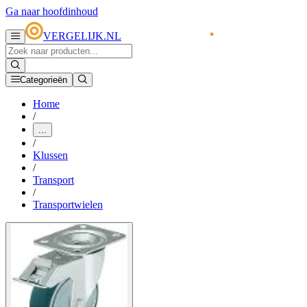
Ga naar hoofdinhoud
VERGELIJK.NL
Categorieën
Home
/
...
/
Klussen
/
Transport
/
Transportwielen