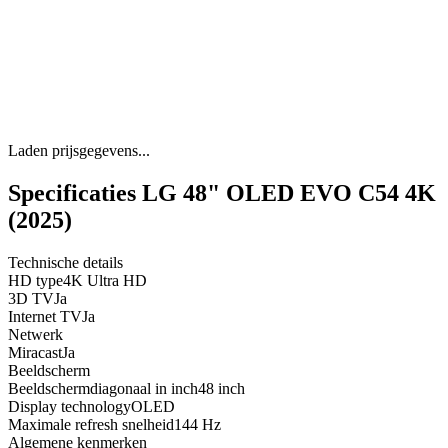
Laden prijsgegevens...
Specificaties LG 48" OLED EVO C54 4K
(2025)
Technische details
HD type
4K Ultra HD
3D TV
Ja
Internet TV
Ja
Netwerk
Miracast
Ja
Beeldscherm
Beeldschermdiagonaal in inch
48 inch
Display technology
OLED
Maximale refresh snelheid
144 Hz
Algemene kenmerken