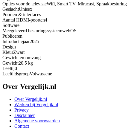
Opties voor de televisie
Wifi, Smart TV, Miracast, Spraakbesturing
Geslacht
Unisex
Poorten & interfaces
Aantal HDMI-poorten
4
Software
Meegeleverd besturingssysteem
webOS
Publiceren
Introductiejaar
2025
Design
Kleur
Zwart
Gewicht en omvang
Gewicht
20.5 kg
Leeftijd
Leeftijdsgroep
Volwassene
Over Vergelijk.nl
Over Vergelijk.nl
Werken bij Vergelijk.nl
Privacy
Disclaimer
Algemene voorwaarden
Contact