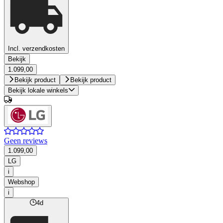
Incl. verzendkosten
Bekijk
1.099,00
Bekijk product
Bekijk product
Bekijk lokale winkels
Geen reviews
1.099,00
LG
i
Webshop
i
4d