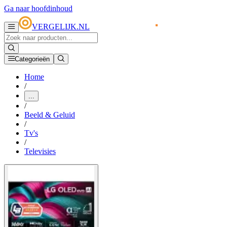
Ga naar hoofdinhoud
VERGELIJK.NL
Categorieën
Home
/
...
/
Beeld & Geluid
/
Tv's
/
Televisies