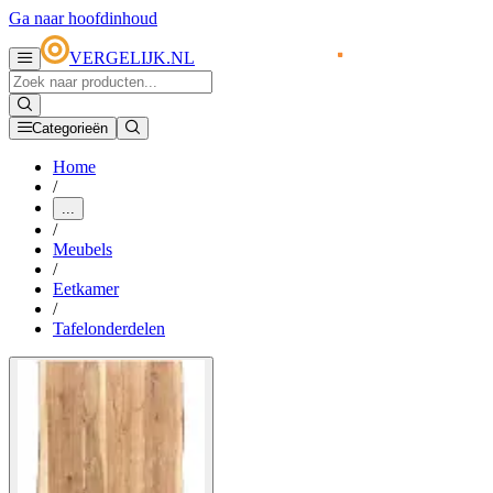
Ga naar hoofdinhoud
VERGELIJK.NL
Categorieën
Home
/
...
/
Meubels
/
Eetkamer
/
Tafelonderdelen