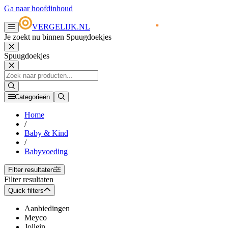
Ga naar hoofdinhoud
VERGELIJK.NL
Je zoekt nu binnen Spuugdoekjes
Spuugdoekjes
Categorieën
Home
/
Baby & Kind
/
Babyvoeding
Filter resultaten
Filter resultaten
Quick filters
Aanbiedingen
Meyco
Jollein