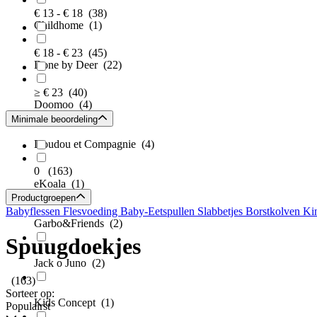
€ 13 - € 18
(38)
Childhome
(1)
€ 18 - € 23
(45)
Done by Deer
(22)
≥ € 23
(40)
Doomoo
(4)
Minimale beoordeling
Doudou et Compagnie
(4)
0
(163)
eKoala
(1)
Productgroepen
Babyflessen
Flesvoeding
Baby-Eetspullen
Slabbetjes
Borstkolven
Ki
Garbo&Friends
(2)
Spuugdoekjes
Jack o Juno
(2)
(163)
Sorteer op:
Kids Concept
(1)
Populairst