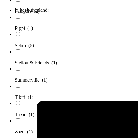
In het buitenland:
Pampers
(2)
Pippi
(1)
Sebra
(6)
Stellou & Friends
(1)
Summerville
(1)
Tikiri
(1)
Trixie
(1)
Zazu
(1)