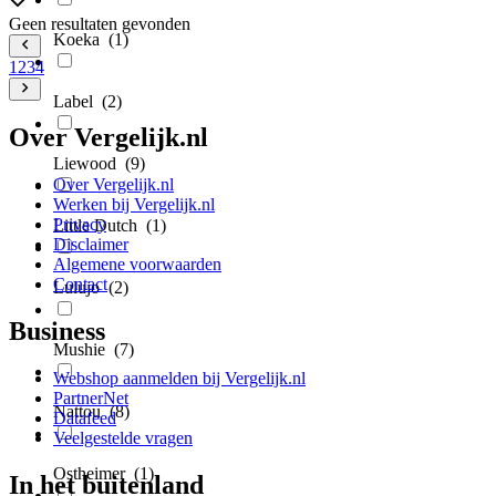
Geen resultaten gevonden
Koeka
(1)
1
2
3
4
Label
(2)
Over Vergelijk.nl
Liewood
(9)
Over Vergelijk.nl
Werken bij Vergelijk.nl
Privacy
Little Dutch
(1)
Disclaimer
Algemene voorwaarden
Contact
Lulujo
(2)
Business
Mushie
(7)
Webshop aanmelden bij Vergelijk.nl
PartnerNet
Nattou
(8)
Datafeed
Veelgestelde vragen
Ostheimer
(1)
In het buitenland