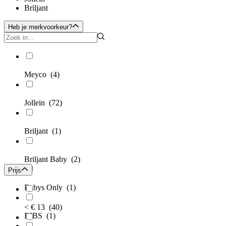
Briljant
Heb je merkvoorkeur?
Meyco
(4)
Jollein
(72)
Briljant
(1)
Briljant Baby
(2)
Prijs
Babys Only
(1)
< € 13
(40)
BIBS
(1)