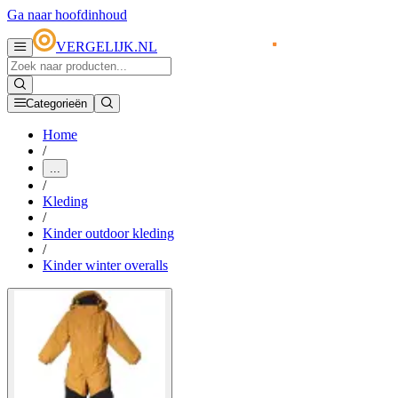
Ga naar hoofdinhoud
VERGELIJK.NL
Categorieën
Home
/
...
/
Kleding
/
Kinder outdoor kleding
/
Kinder winter overalls