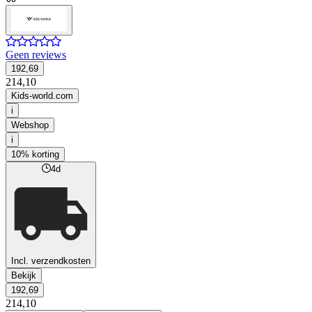
Geen reviews
192,69
214,10
Kids-world.com
i
Webshop
i
10% korting
4d
Incl. verzendkosten
Bekijk
192,69
214,10