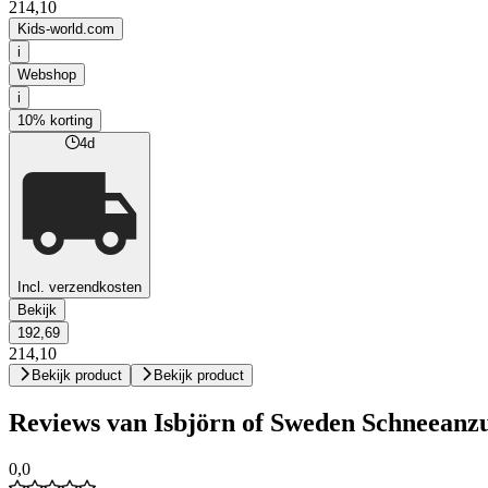
214,10
Kids-world.com
i
Webshop
i
10% korting
4d
Incl. verzendkosten
Bekijk
192,69
214,10
Bekijk product
Bekijk product
Reviews van Isbjörn of Sweden Schneeanzug
0,0