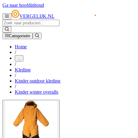
Ga naar hoofdinhoud
VERGELIJK.NL
Categorieën
Home
/
...
/
Kleding
/
Kinder outdoor kleding
/
Kinder winter overalls