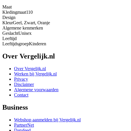
Maat
Kledingmaat
110
Design
Kleur
Geel, Zwart, Oranje
Algemene kenmerken
Geslacht
Unisex
Leeftijd
Leeftijdsgroep
Kinderen
Over Vergelijk.nl
Over Vergelijk.nl
Werken bij Vergelijk.nl
Privacy
Disclaimer
Algemene voorwaarden
Contact
Business
Webshop aanmelden bij Vergelijk.nl
PartnerNet
Datafeed