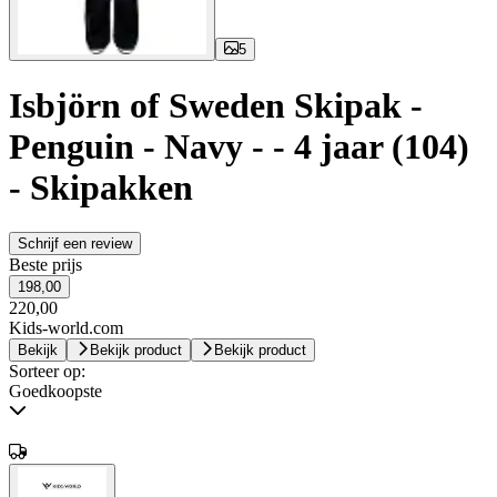
5
Isbjörn of Sweden Skipak -
Penguin - Navy - - 4 jaar (104)
- Skipakken
Schrijf een review
Beste prijs
198,00
220,00
Kids-world.com
Bekijk
Bekijk product
Bekijk product
Sorteer op:
Goedkoopste