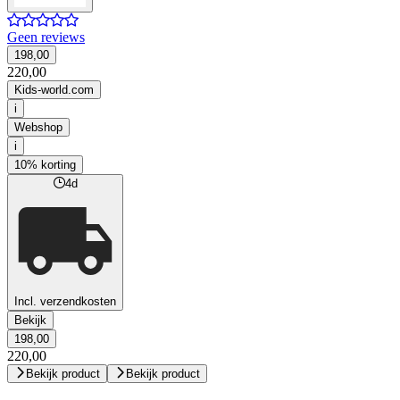
Geen reviews
198,00
220,00
Kids-world.com
i
Webshop
i
10% korting
4d
Incl. verzendkosten
Bekijk
198,00
220,00
Bekijk product
Bekijk product