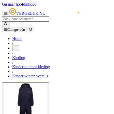
Ga naar hoofdinhoud
VERGELIJK.NL
Categorieën
Home
/
...
/
Kleding
/
Kinder outdoor kleding
/
Kinder winter overalls