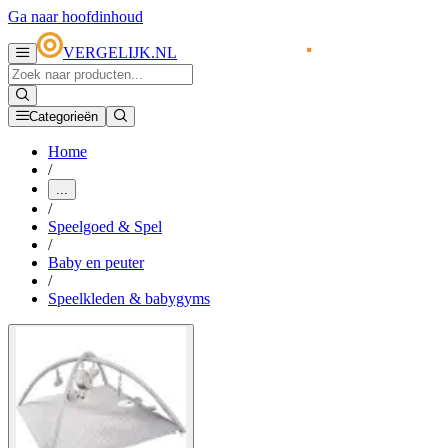
Ga naar hoofdinhoud
VERGELIJK.NL
Categorieën
Home
/
...
/
Speelgoed & Spel
/
Baby en peuter
/
Speelkleden & babygyms