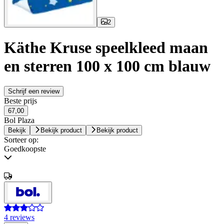
2
Käthe Kruse speelkleed maan
en sterren 100 x 100 cm blauw
Schrijf een review
Beste prijs
67,00
Bol Plaza
Bekijk
Bekijk product
Bekijk product
Sorteer op:
Goedkoopste
4 reviews