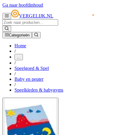
Ga naar hoofdinhoud
VERGELIJK.NL
Categorieën
Home
/
...
/
Speelgoed & Spel
/
Baby en peuter
/
Speelkleden & babygyms