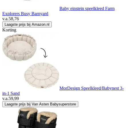
Baby einstein speelkleed Farm
Explorers Busy Barnyard
v.a.
58,76
Laagste prijs bij Amazon.nl
Korting
MorDesign Speelkleed/Babynest 3-
in-1 Sand
v.a.
59,99
Laagste prijs bij Van Asten Babysuperstore