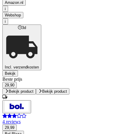
Amazon.nl
i
Webshop
i
3d
Incl. verzendkosten
Bekijk
Beste prijs
29,90
Bekijk product
Bekijk product
4 reviews
29,99
Bol Plaza