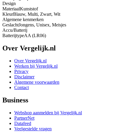
Design
Materiaal
Kunststof
Kleur
Blauw, Multi, Zwart, Wit
Algemene kenmerken
Geslacht
Jongens, Unisex, Meisjes
Accu/Batterij
Batterijtype
AA (LR06)
Over Vergelijk.nl
Over Vergelijk.nl
Werken bij Vergelijk.nl
Privacy
Disclaimer
Algemene voorwaarden
Contact
Business
Webshop aanmelden bij Vergelijk.nl
PartnerNet
Datafeed
Veelgestelde vragen