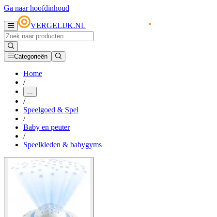
Ga naar hoofdinhoud
VERGELIJK.NL
Categorieën
Home
/
...
/
Speelgoed & Spel
/
Baby en peuter
/
Speelkleden & babygyms