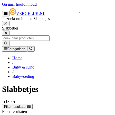
Ga naar hoofdinhoud
VERGELIJK.NL
Je zoekt nu binnen Slabbetjes
Slabbetjes
Categorieën
Home
/
Baby & Kind
/
Babyvoeding
Slabbetjes
(1390)
Filter resultaten
Filter resultaten