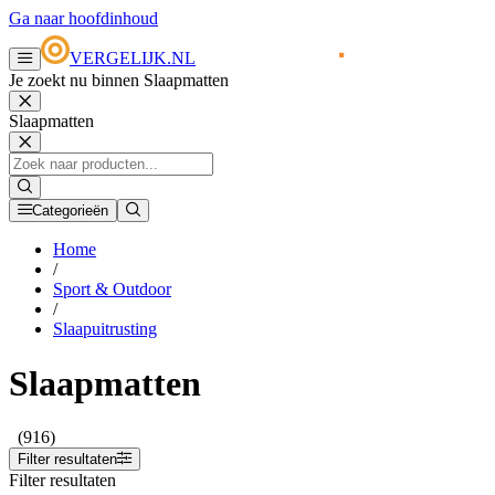
Ga naar hoofdinhoud
VERGELIJK.NL
Je zoekt nu binnen Slaapmatten
Slaapmatten
Categorieën
Home
/
Sport & Outdoor
/
Slaapuitrusting
Slaapmatten
(916)
Filter resultaten
Filter resultaten