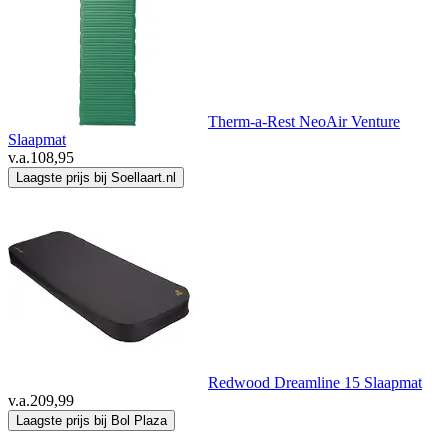
Therm-a-Rest NeoAir Venture
Slaapmat
v.a.
108,95
Laagste prijs bij Soellaart.nl
Redwood Dreamline 15 Slaapmat
v.a.
209,99
Laagste prijs bij Bol Plaza