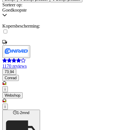
Sorteer op:
Goedkoopste
Kopersbescherming:
1170 reviews
73,94
Conrad
i
Webshop
i
1-2mnd