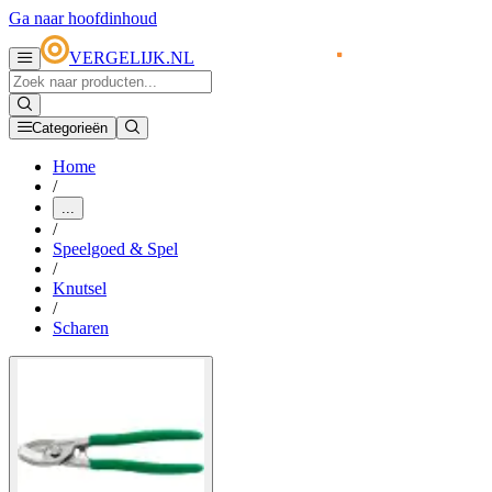
Ga naar hoofdinhoud
VERGELIJK.NL
Categorieën
Home
/
...
/
Speelgoed & Spel
/
Knutsel
/
Scharen