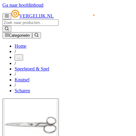
Ga naar hoofdinhoud
VERGELIJK.NL
Categorieën
Home
/
...
/
Speelgoed & Spel
/
Knutsel
/
Scharen