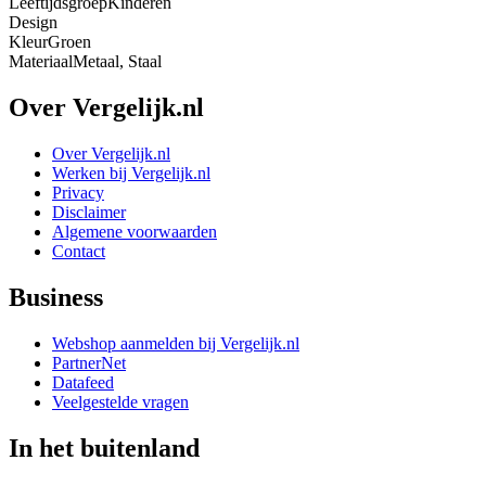
Leeftijdsgroep
Kinderen
Design
Kleur
Groen
Materiaal
Metaal, Staal
Over Vergelijk.nl
Over Vergelijk.nl
Werken bij Vergelijk.nl
Privacy
Disclaimer
Algemene voorwaarden
Contact
Business
Webshop aanmelden bij Vergelijk.nl
PartnerNet
Datafeed
Veelgestelde vragen
In het buitenland