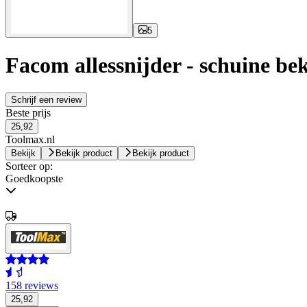
5
Facom allessnijder - schuine b
Schrijf een review
Beste prijs
25,92
Toolmax.nl
Bekijk
Bekijk product
Bekijk product
Sorteer op:
Goedkoopste
158 reviews
25,92