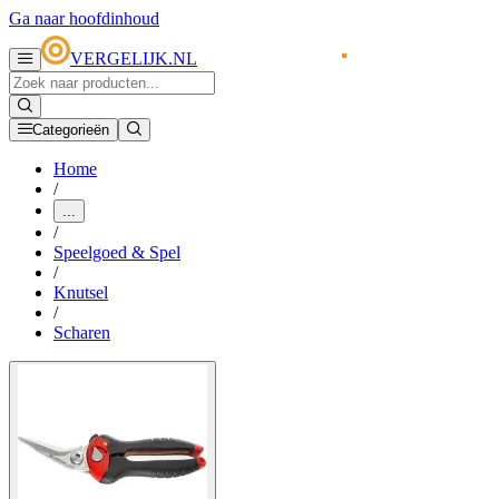
Ga naar hoofdinhoud
VERGELIJK.NL
Categorieën
Home
/
...
/
Speelgoed & Spel
/
Knutsel
/
Scharen