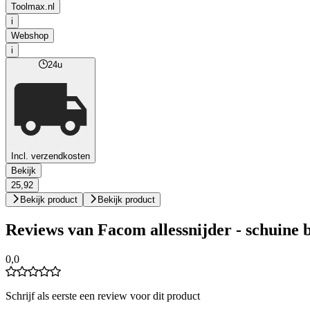
Toolmax.nl
i
Webshop
i
24u
Incl. verzendkosten
Bekijk
25,92
Bekijk product
Bekijk product
Reviews van Facom allessnijder - schuine
0,0
Schrijf als eerste een review voor dit product