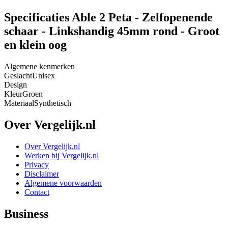
Specificaties Able 2 Peta - Zelfopenende
schaar - Linkshandig 45mm rond - Groot
en klein oog
Algemene kenmerken
Geslacht
Unisex
Design
Kleur
Groen
Materiaal
Synthetisch
Over Vergelijk.nl
Over Vergelijk.nl
Werken bij Vergelijk.nl
Privacy
Disclaimer
Algemene voorwaarden
Contact
Business