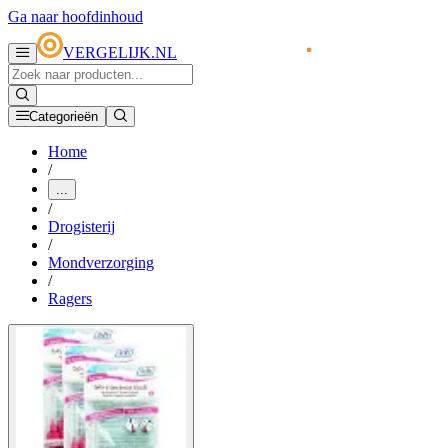
Ga naar hoofdinhoud
VERGELIJK.NL
Categorieën
Home
/
...
/
Drogisterij
/
Mondverzorging
/
Ragers