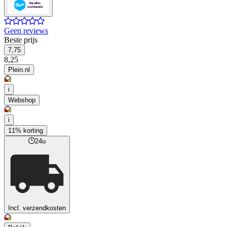
Geen reviews
Beste prijs
7,75
8,25
Plein.nl
i
Webshop
i
11% korting
24u
Incl. verzendkosten