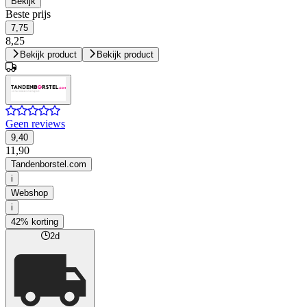
Bekijk
Beste prijs
7,75
8,25
Bekijk product
Bekijk product
Geen reviews
9,40
11,90
Tandenborstel.com
i
Webshop
i
42% korting
2d