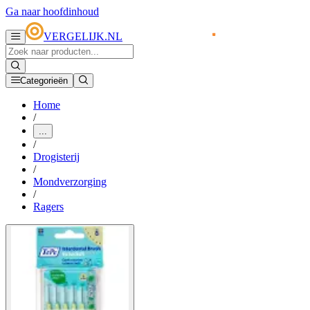
Ga naar hoofdinhoud
VERGELIJK.NL
Categorieën
Home
/
...
/
Drogisterij
/
Mondverzorging
/
Ragers