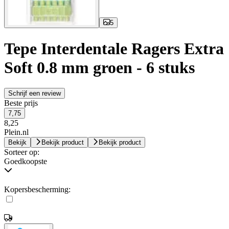
5
Tepe Interdentale Ragers Extra
Soft 0.8 mm groen - 6 stuks
Schrijf een review
Beste prijs
7,75
8,25
Plein.nl
Bekijk
Bekijk product
Bekijk product
Sorteer op:
Goedkoopste
Kopersbescherming: