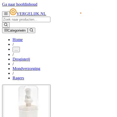
Ga naar hoofdinhoud
VERGELIJK.NL
Categorieën
Home
/
...
/
Drogisterij
/
Mondverzorging
/
Ragers